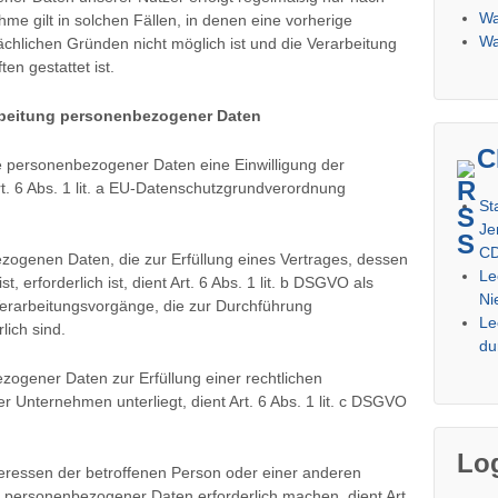
Wa
me gilt in solchen Fällen, in denen eine vorherige
Wa
sächlichen Gründen nicht möglich ist und die Verarbeitung
en gestattet ist.
rbeitung personenbezogener Daten
C
e personenbezogener Daten eine Einwilligung der
rt. 6 Abs. 1 lit. a EU-Datenschutzgrundverordnung
St
Je
CD
zogenen Daten, die zur Erfüllung eines Vertrages, dessen
Le
t, erforderlich ist, dient Art. 6 Abs. 1 lit. b DSGVO als
Ni
 Verarbeitungsvorgänge, die zur Durchführung
Le
lich sind.
du
zogener Daten zur Erfüllung einer rechtlichen
ser Unternehmen unterliegt, dient Art. 6 Abs. 1 lit. c DSGVO
Lo
teressen der betroffenen Person oder einer anderen
g personenbezogener Daten erforderlich machen, dient Art.