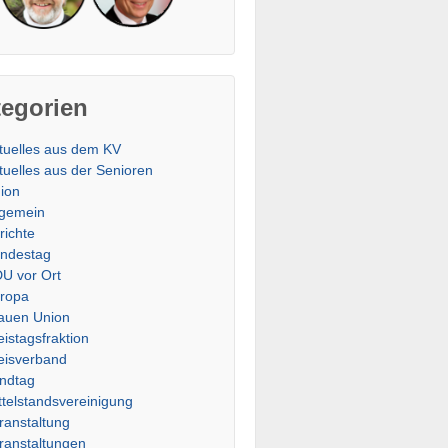
tegorien
tuelles aus dem KV
tuelles aus der Senioren
ion
lgemein
richte
ndestag
U vor Ort
ropa
auen Union
eistagsfraktion
eisverband
ndtag
ttelstandsvereinigung
ranstaltung
ranstaltungen