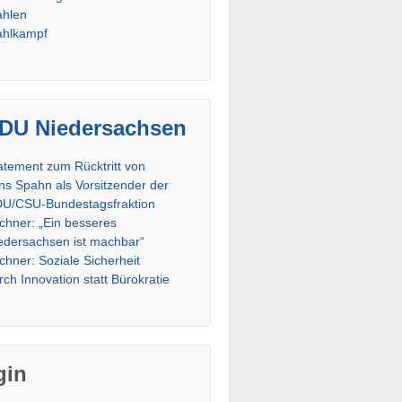
hlen
hlkampf
DU Niedersachsen
atement zum Rücktritt von
ns Spahn als Vorsitzender der
U/CSU-Bundestagsfraktion
chner: „Ein besseres
edersachsen ist machbar“
chner: Soziale Sicherheit
rch Innovation statt Bürokratie
gin