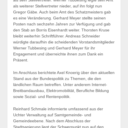
als sein Stellvertreter. Werner Tubbesing legte sein Amt
als weiterer Stellvertreter nieder, auf ihn folgt nun
Gregor Gäbe. Auch beim Amt des Schatzmeisters gab
es eine Veränderung. Gerhard Meyer stellte seinen
Posten nach sechzehn Jahren zur Verfügung und gab
den Stab an Borris Eisenhardt weiter. Thorsten Kruse
bleibt weiterhin Schriftführer. Andreas Schneider
würdigte daraufhin die scheidenden Vorstandsmitglieder
Werner Tubbesing und Gerhard Meyer für ihr
Engagement und überreichte ihnen zum Dank ein
Präsent.
Im Anschluss berichtete Axel Knoerig über den aktuellen
Stand aus der Bundespolitik zu Themen, die den
ländlichen Raum betreffen. Unter anderem Internet-
Breitbandausbau, Elektromobilität, Berufliche Bildung
sowie Sozial- und Rentenpolitik.
Reinhard Schmale informierte umfassend aus der
Uchter Verwaltung auf Samtgemeinde- und
Gemeindeebene. Nach dem Abschluss der
Stadtsanierung liegt der Schwerpunkt nun auf den