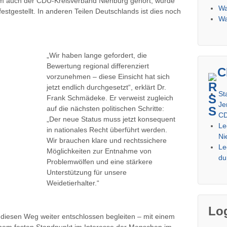
m auch der CDU-Kreisverband Nienburg gehört, wurde
Wa
estgestellt. In anderen Teilen Deutschlands ist dies noch
Wa
„Wir haben lange gefordert, die
Bewertung regional differenziert
C
vorzunehmen – diese Einsicht hat sich
jetzt endlich durchgesetzt“, erklärt Dr.
St
Frank Schmädeke. Er verweist zugleich
Je
auf die nächsten politischen Schritte:
CD
„Der neue Status muss jetzt konsequent
Le
in nationales Recht überführt werden.
Ni
Wir brauchen klare und rechtssichere
Le
Möglichkeiten zur Entnahme von
du
Problemwölfen und eine stärkere
Unterstützung für unsere
Weidetierhalter.“
Lo
diesen Weg weiter entschlossen begleiten – mit einem
inem festen Standpunkt im Interesse der Menschen im