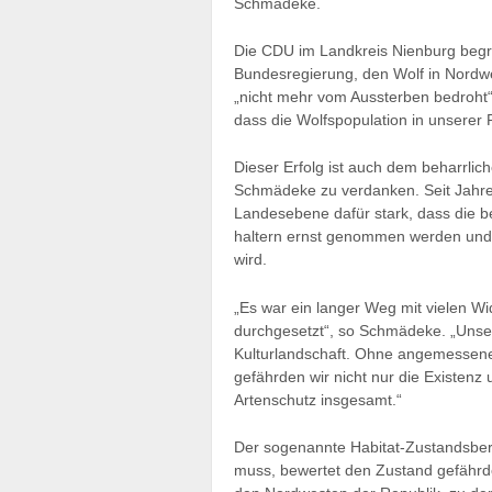
Schmädeke.
Die CDU im Landkreis Nienburg begrü
Bundesregierung, den Wolf in Nordw
„nicht mehr vom Aussterben bedroht“ 
dass die Wolfspopulation in unserer 
Dieser Erfolg ist auch dem beharrl
Schmädeke zu verdanken. Seit Jahren
Landesebene dafür stark, dass die be
haltern ernst genommen werden und d
wird.
„Es war ein langer Weg mit vielen Wid
durchgesetzt“, so Schmädeke. „Unser
Kulturlandschaft. Ohne angemessen
gefährden wir nicht nur die Existenz
Artenschutz insgesamt.“
Der sogenannte Habitat-Zustandsberi
muss, bewertet den Zustand gefährde