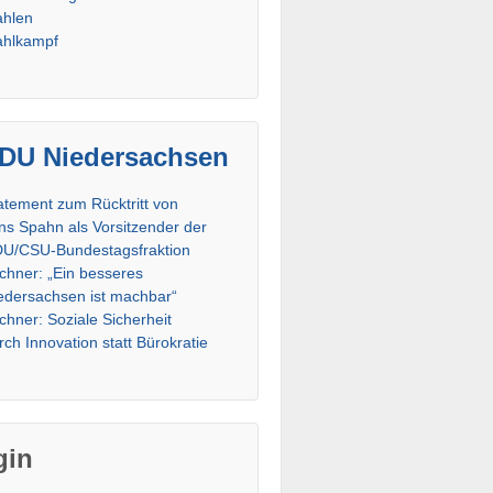
hlen
hlkampf
DU Niedersachsen
atement zum Rücktritt von
ns Spahn als Vorsitzender der
U/CSU-Bundestagsfraktion
chner: „Ein besseres
edersachsen ist machbar“
chner: Soziale Sicherheit
rch Innovation statt Bürokratie
gin