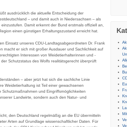
ßt ausdrücklich die aktuelle Entscheidung der
estdeutschland – und damit auch in Niedersachsen – als
einzustufen. Damit erkennt der Bund erstmals offiziell an,
Ka
Region einen günstigen Erhaltungszustand erreicht hat.
Ak
ichen Einsatz unseres CDU-Landtagsabgeordneten Dr. Frank
Ak
 macht er sich mit großer Ausdauer und Sachlichkeit auf
Un
rechtigten Interessen von Weidetierhalterinnen und -
Al
er Schutzstatus des Wolfs realitätsgerecht überprüft
Be
Bu
CD
erständen – aber jetzt hat sich die sachliche Linie
Eu
e Weidetierhaltung ist Teil einer gewachsenen
Fr
e Schutzmaßnahmen und Eingriffsmöglichkeiten
Kr
 unserer Landwirte, sondern auch den Natur- und
Kr
La
Mi
cht, den Deutschland regelmäßig an die EU übermitteln
Ve
ter Arten auf Grundlage wissenschaftlicher Daten. Für
Ve