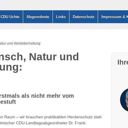
– CDU Uchte
Abgeordnete
Links
Datenschutz
Impressum & K
Natur und Weidetierhaltung:
ensch, Natur und
Ih
tung:
rstmals als nicht mehr vom
estuft
chen Raum – wir brauchen praktikablen Herdenschutz statt
heimischer CDU-Landtagsabgeordneter Dr. Frank