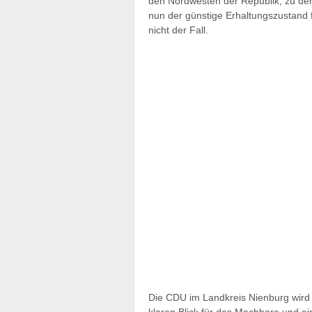
den Nordwesten der Republik, zu de
nun der günstige Erhaltungszustand f
nicht der Fall.
Die CDU im Landkreis Nienburg wird 
klaren Blick für das Machbare und e