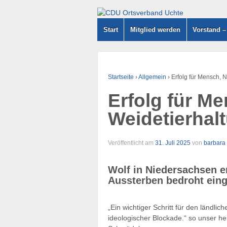
Start
Mitglied werden
Vorstand 
Startseite
›
Allgemein
›
Erfolg für Mensch, 
Erfolg für M
Weidetierhal
Veröffentlicht am
31. Juli 2025
von
barbara
Wolf in Niedersachsen e
Aussterben bedroht eing
„Ein wichtiger Schritt für den ländli
ideologischer Blockade.“ so unser 