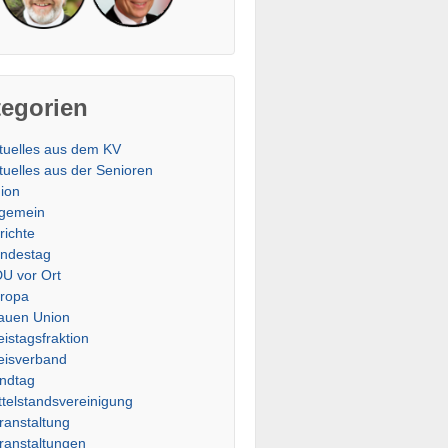
tegorien
tuelles aus dem KV
tuelles aus der Senioren
ion
lgemein
richte
ndestag
U vor Ort
ropa
auen Union
eistagsfraktion
eisverband
ndtag
ttelstandsvereinigung
ranstaltung
ranstaltungen