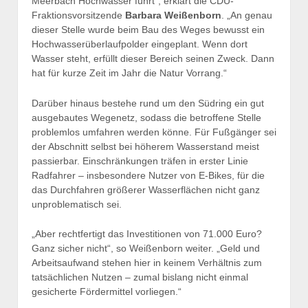
Meerbach Hochwasser führt“, erklärt die CDU-
Fraktionsvorsitzende
Barbara Weißenborn
. „An genau
dieser Stelle wurde beim Bau des Weges bewusst ein
Hochwasserüberlaufpolder eingeplant. Wenn dort
Wasser steht, erfüllt dieser Bereich seinen Zweck. Dann
hat für kurze Zeit im Jahr die Natur Vorrang.“
Darüber hinaus bestehe rund um den Südring ein gut
ausgebautes Wegenetz, sodass die betroffene Stelle
problemlos umfahren werden könne. Für Fußgänger sei
der Abschnitt selbst bei höherem Wasserstand meist
passierbar. Einschränkungen träfen in erster Linie
Radfahrer – insbesondere Nutzer von E-Bikes, für die
das Durchfahren größerer Wasserflächen nicht ganz
unproblematisch sei.
„Aber rechtfertigt das Investitionen von 71.000 Euro?
Ganz sicher nicht“, so Weißenborn weiter. „Geld und
Arbeitsaufwand stehen hier in keinem Verhältnis zum
tatsächlichen Nutzen – zumal bislang nicht einmal
gesicherte Fördermittel vorliegen.“