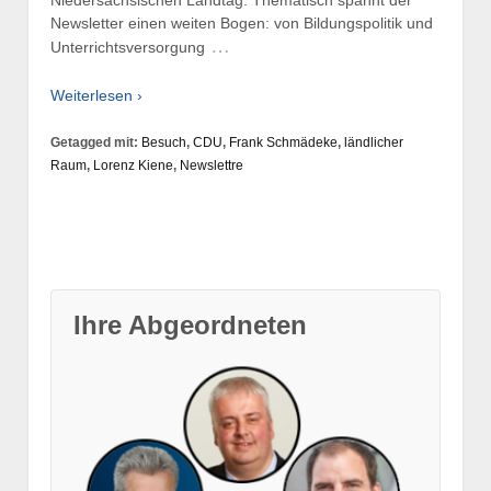
Niedersächsischen Landtag. Thematisch spannt der
Newsletter einen weiten Bogen: von Bildungspolitik und
…
Unterrichtsversorgung
Weiterlesen ›
Getagged mit:
Besuch
,
CDU
,
Frank Schmädeke
,
ländlicher
Raum
,
Lorenz Kiene
,
Newslettre
Ihre Abgeordneten