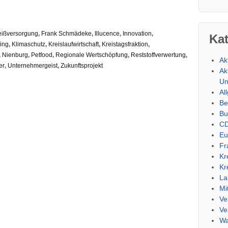
eißversorgung
,
Frank Schmädeke
,
Illucence
,
Innovation
,
Ka
ing
,
Klimaschutz
,
Kreislaufwirtschaft
,
Kreistagsfraktion
,
,
Nienburg
,
Petfood
,
Regionale Wertschöpfung
,
Reststoffverwertung
,
Ak
er
,
Unternehmergeist
,
Zukunftsprojekt
Ak
Un
Al
Be
Bu
CD
Eu
Fr
Kr
Kr
La
Mi
Ve
Ve
Wa