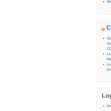
Wa
C
St
Je
CD
Le
Ni
Le
du
Lo
An