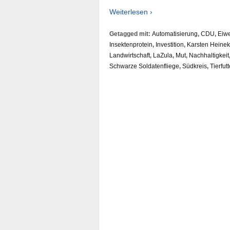
Weiterlesen ›
Getagged mit:
Automatisierung
,
CDU
,
Eiw
Insektenprotein
,
Investition
,
Karsten Heinek
Landwirtschaft
,
LaZula
,
Mut
,
Nachhaltigkeit
Schwarze Soldatenfliege
,
Südkreis
,
Tierfutt