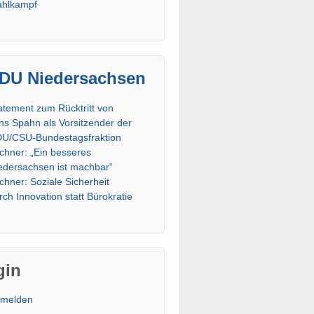
hlkampf
DU Niedersachsen
atement zum Rücktritt von
ns Spahn als Vorsitzender der
U/CSU-Bundestagsfraktion
chner: „Ein besseres
edersachsen ist machbar“
chner: Soziale Sicherheit
rch Innovation statt Bürokratie
gin
melden