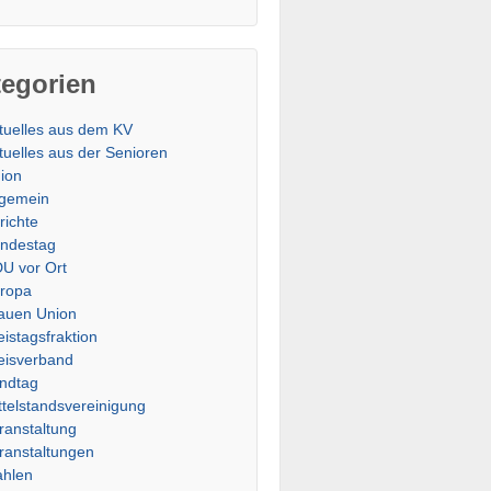
tegorien
tuelles aus dem KV
tuelles aus der Senioren
ion
lgemein
richte
ndestag
U vor Ort
ropa
auen Union
eistagsfraktion
eisverband
ndtag
ttelstandsvereinigung
ranstaltung
ranstaltungen
hlen